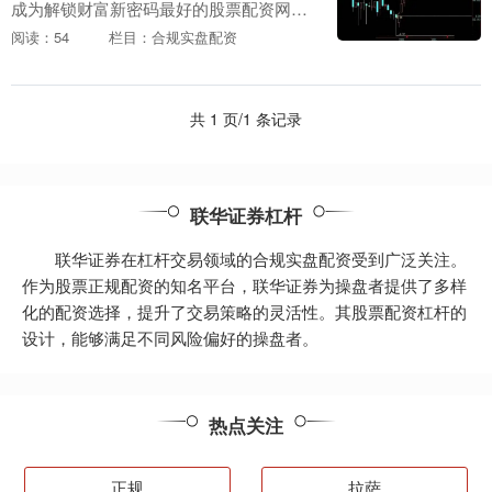
成为解锁财富新密码最好的股票配资网
站，助力投资腾飞的利器。股票配资是一
阅读：54
栏目：合规实盘配资
种杠杆投资方式，通过向配资公司借入资
金，投资者可以放大....
共 1 页/1 条记录
联华证券杠杆
联华证券在杠杆交易领域的合规实盘配资受到广泛关注。
作为股票正规配资的知名平台，联华证券为操盘者提供了多样
化的配资选择，提升了交易策略的灵活性。其股票配资杠杆的
设计，能够满足不同风险偏好的操盘者。
热点关注
正规
拉萨