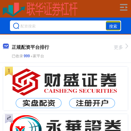
搜索
正规配资平台排行
更多
已收录
999
+家平台