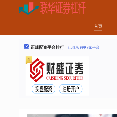
首页
正规配资平台排行
已收录
999
+家平台