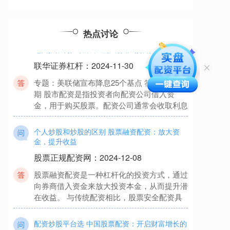
一个靠谱的配资平台至关重要。 * **放
股票配资线上平台 鲍威尔：美联储能更快或更慢
热点讨论
地回拨限制性政策，通胀确实比预料更高
联华证券杠杆
：
2024-11-30
专题：美联储宣布降息25个基点 符合市场预
期 股市配资是指投资者向配资公司借入资
金，用于购买股票。配资公司通常会收取利息
个人炒股和炒股的区别 股票融资配资：放大资
金，提升收益
股票正规配资网
：
2024-12-08
股票融资配资是一种杠杆化的投资方式，通过
向券商借入资金来放大投资本金，从而提升潜
在收益。 与传统配资相比，股票安全配资具
配资炒股平台选 中国股票配资：开启财富增长的
全新篇章