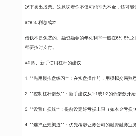
况下卖出股票。这意味着你不仅可能亏光本金，还可能
### 3. 利息成本
借钱不是免费的。融资融券的年化利率一般在6%-8%之
都要按时支付。
## 四、新手使用杠杆的建议
1. **先用模拟盘练习**：在实盘操作前，用模拟交易
2. **控制杠杆倍数**：新手建议从1:1或1:2的低倍
3. **设置止损线**：提前设定好亏损上限（如本金亏损
4. **选择正规渠道**：优先考虑证券公司的融资融券