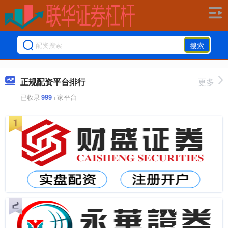
搜索
正规配资平台排行
更多
已收录
999
+家平台