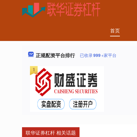
首页
正规配资平台排行
已收录
999
+家平台
联华证券杠杆 相关话题