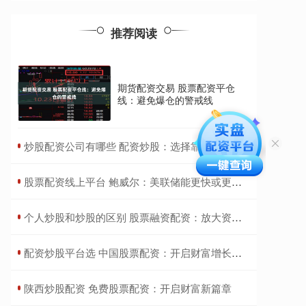
推荐阅读
期货配资交易 股票配资平仓
线：避免爆仓的警戒线
​炒股配资公司有哪些 配资炒股：选择靠谱平台，助力财富增值
​股票配资线上平台 鲍威尔：美联储能更快或更慢地回拨限制性政策，通胀确实比预料更高
​个人炒股和炒股的区别 股票融资配资：放大资金，提升收益
​配资炒股平台选 中国股票配资：开启财富增长的全新篇章
​陕西炒股配资 免费股票配资：开启财富新篇章