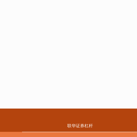
联华证券杠杆