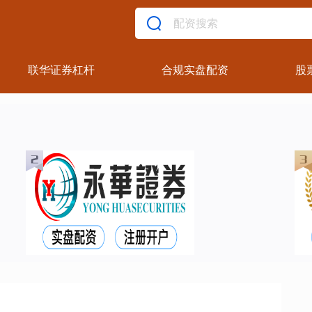
联华证券杠杆
合规实盘配资
股