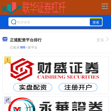
搜索
正规配资平台排行
更多
已收录
999
+家平台