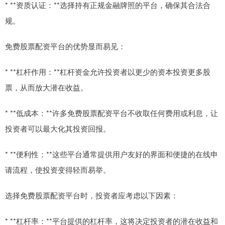
* **资质认证：**选择持有正规金融牌照的平台，确保其合法合
规。
免费股票配资平台的优势显而易见：
* **杠杆作用：**杠杆资金允许投资者以更少的资本投资更多股
票，从而放大潜在收益。
* **低成本：**许多免费股票配资平台不收取任何费用或利息，让
投资者可以最大化其投资回报。
* **便利性：**这些平台通常提供用户友好的界面和便捷的在线申
请流程，使投资变得轻而易举。
选择免费股票配资平台时，投资者应考虑以下因素：
* **杠杆率：**平台提供的杠杆率，这将决定投资者的潜在收益和