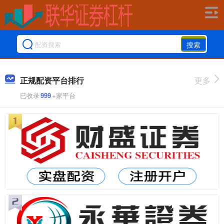
搜索
正规配资平台排行
更多
已收录
999
+家平台