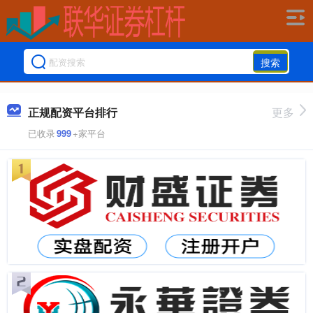
搜索
正规配资平台排行
更多
已收录
999
+家平台