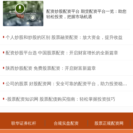
配资炒股配资平台 期货配资平台一览：助您
轻松投资，把握市场机遇
​个人炒股和炒股的区别 股票融资配资：放大资金，提升收益
​配资炒股平台选 中国股票配资：开启财富增长的全新篇章
​陕西炒股配资 免费股票配资：开启财富新篇章
​公司的股票 好股配资网：安全可靠的配资平台，助力投资稳健获利
​-股票配资知识网 股票配债购买指南：轻松掌握投资技巧
联华证券杠杆
合规实盘配资
股票正规配资网