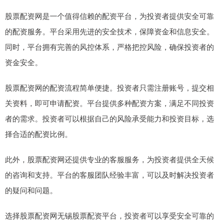
股票配资网是一个值得信赖的配资平台，为投资者提供安全可靠
的配资服务。平台采用先进的安全技术，保障资金和信息安全。
同时，平台拥有完善的风控体系，严格把控风险，确保投资者的
资金安全。
股票配资网的配资流程简单便捷。投资者只需注册账号，提交相
关资料，即可申请配资。平台提供多种配资方案，满足不同投资
者的需求。投资者可以根据自己的风险承受能力和投资目标，选
择合适的配资比例。
此外，股票配资网还提供专业的客服服务，为投资者提供全天候
的咨询和支持。平台的客服团队经验丰富，可以及时解决投资者
的疑问和问题。
选择股票配资网无锡股票配资平台，投资者可以享受安全可靠的