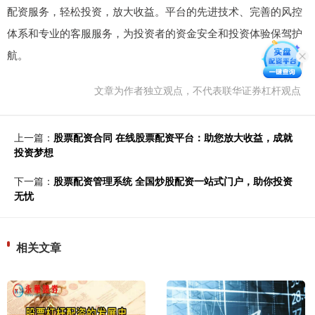
配资服务，轻松投资，放大收益。平台的先进技术、完善的风控
体系和专业的客服服务，为投资者的资金安全和投资体验保驾护
航。
文章为作者独立观点，不代表联华证券杠杆观点
上一篇：
股票配资合同 在线股票配资平台：助您放大收益，成就
投资梦想
下一篇：
股票配资管理系统 全国炒股配资一站式门户，助你投资
无忧
相关文章