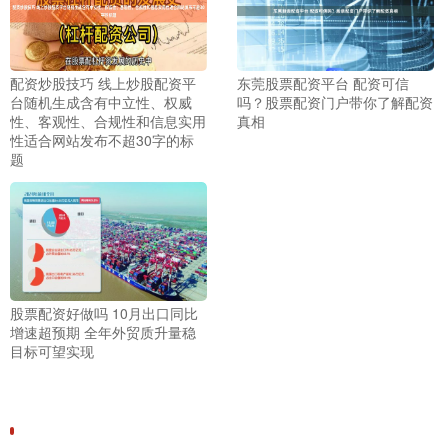
配资炒股技巧 线上炒股配资平
东莞股票配资平台 配资可信
台随机生成含有中立性、权威
吗？股票配资门户带你了解配资
性、客观性、合规性和信息实用
真相
性适合网站发布不超30字的标
题
股票配资好做吗 10月出口同比
增速超预期 全年外贸质升量稳
目标可望实现