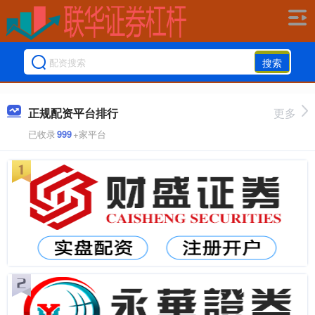
搜索
正规配资平台排行
更多
已收录
999
+家平台